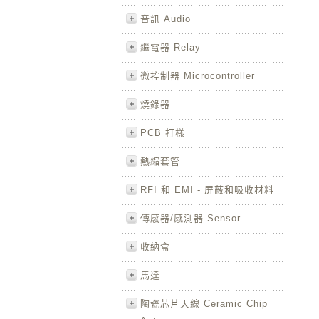
音訊 Audio
繼電器 Relay
微控制器 Microcontroller
燒錄器
PCB 打樣
熱縮套管
RFI 和 EMI - 屏蔽和吸收材料
傳感器/感測器 Sensor
收納盒
馬達
陶瓷芯片天線 Ceramic Chip