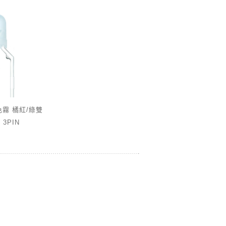
白色霧 橘紅/綠雙
 3PIN