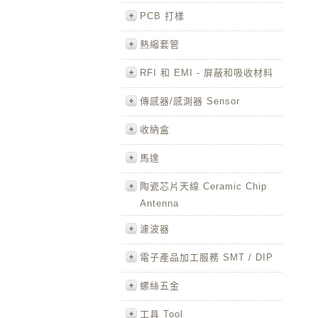
PCB 打樣
熱縮套管
RFI 和 EMI - 屏蔽和吸收材料
傳感器/感測器 Sensor
收納盒
馬達
陶瓷芯片天線 Ceramic Chip
Antenna
濾波器
電子產品加工服務 SMT / DIP
螺絲五金
工具 Tool