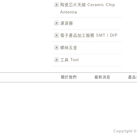
陶瓷芯片天線 Ceramic Chip
Antenna
濾波器
電子產品加工服務 SMT / DIP
螺絲五金
工具 Tool
關於我們
最新消息
產品
Copyright 