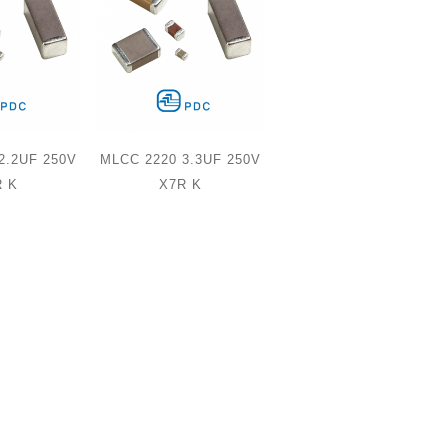
2.2UF 250V
MLCC 2220 3.3UF 250V
R K
X7R K