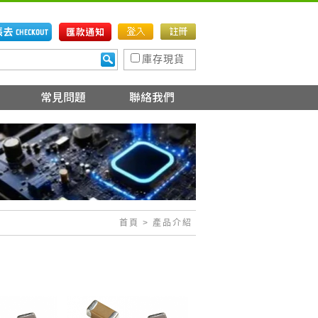
庫存現貨
首頁
> 產品介紹