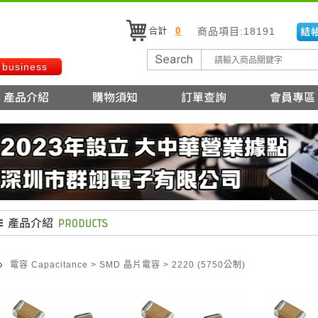
0
商品項目:18191
 business
電容 Capacitance
>
SMD 晶片電容
>
2220 (5750公制)