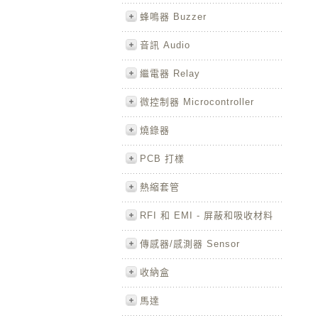
蜂鳴器 Buzzer
音訊 Audio
繼電器 Relay
微控制器 Microcontroller
燒錄器
PCB 打樣
熱縮套管
RFI 和 EMI - 屏蔽和吸收材料
傳感器/感測器 Sensor
收納盒
馬達