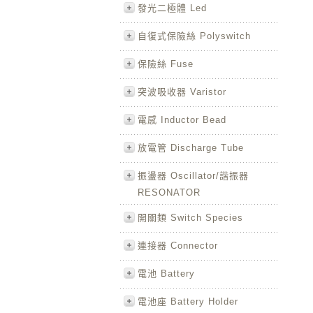
發光二極體 Led
自復式保險絲 Polyswitch
保險絲 Fuse
突波吸收器 Varistor
電感 Inductor Bead
放電管 Discharge Tube
振盪器 Oscillator/諧振器
RESONATOR
開關類 Switch Species
連接器 Connector
電池 Battery
電池座 Battery Holder