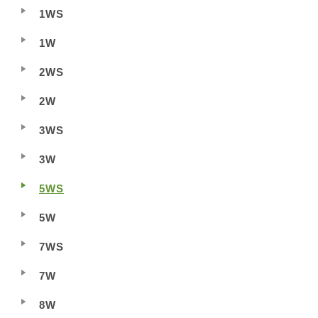
1WS
1W
2WS
2W
3WS
3W
5WS
5W
7WS
7W
8W