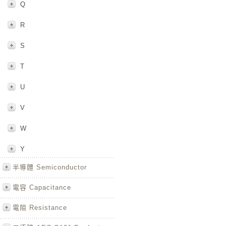
Q
R
S
T
U
V
W
Y
半導體 Semiconductor
電容 Capacitance
電阻 Resistance