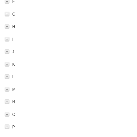
F
G
H
I
J
K
L
M
N
O
P