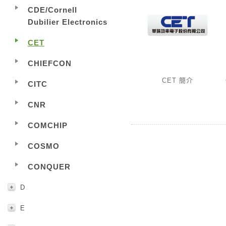
CDE/Cornell
Dubilier Electronics
CET
CHIEFCON
CET 簡介
CITC
CNR
COMCHIP
COSMO
CONQUER
D
E