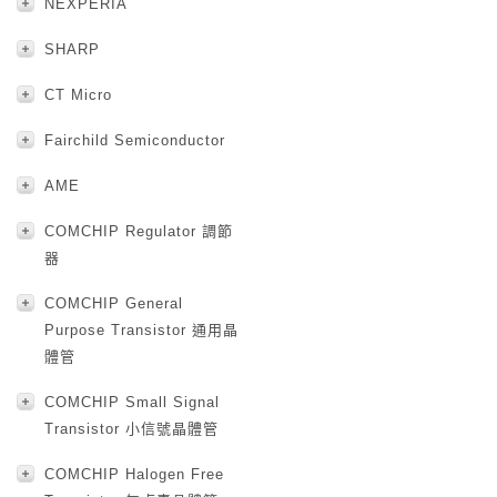
NEXPERIA
SHARP
CT Micro
Fairchild Semiconductor
AME
COMCHIP Regulator 調節
器
COMCHIP General
Purpose Transistor 通用晶
體管
COMCHIP Small Signal
Transistor 小信號晶體管
COMCHIP Halogen Free