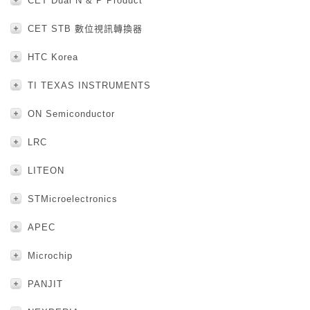
CET Dual N & P Product
CET STB 數位視訊轉換器
HTC Korea
TI TEXAS INSTRUMENTS
ON Semiconductor
LRC
LITEON
STMicroelectronics
APEC
Microchip
PANJIT