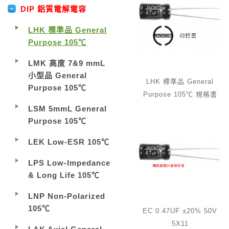
DIP 鋁質電解電容
LHK 標準品 General
Purpose 105℃
LMK 高度 7&9 mmL
小型品 General
LHK 標準品 General
Purpose 105℃
Purpose 105℃ 規格書
LSM 5mmL General
Purpose 105℃
LEK Low-ESR 105℃
LPS Low-Impedance
& Long Life 105℃
LNP Non-Polarized
105℃
EC 0.47UF ±20% 50V
5X11