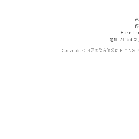
電
傳
E-mail
s
地址
24158
Copyright © 汎翊國際有限公司 FLYiNG INTE