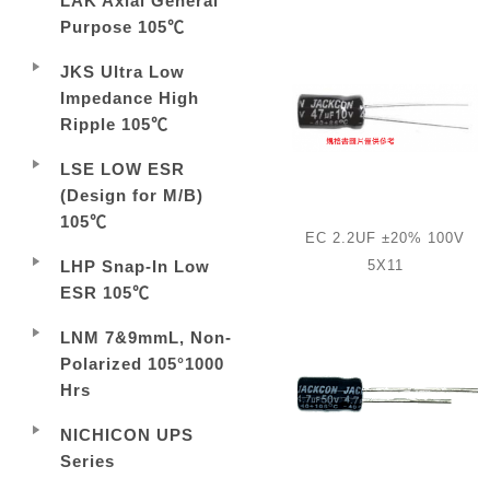
LAK Axial General
Purpose 105℃
JKS Ultra Low
Impedance High
Ripple 105℃
LSE LOW ESR
(Design for M/B)
105℃
EC 2.2UF ±20% 100V
LHP Snap-In Low
5X11
ESR 105℃
LNM 7&9mmL, Non-
Polarized 105°1000
Hrs
NICHICON UPS
Series