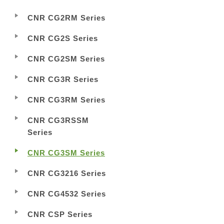
CNR CG2RM Series
CNR CG2S Series
CNR CG2SM Series
CNR CG3R Series
CNR CG3RM Series
CNR CG3RSSM
Series
CNR CG3SM Series
CNR CG3216 Series
CNR CG4532 Series
CNR CSP Series