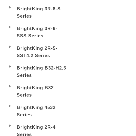
BrightKing 3R-8-S
Series
BrightKing 3R-6-
SSS Series
BrightKing 2R-5-
SST4.2 Series
BrightKing B32-H2.5
Series
BrightKing B32
Series
BrightKing 4532
Series
BrightKing 2R-4
Series