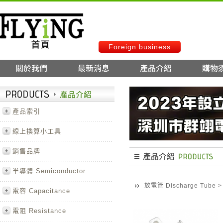
Foreign business
產品索引
線上換算小工具
銷售品牌
半導體 Semiconductor
放電管 Discharge Tube
電容 Capacitance
電阻 Resistance