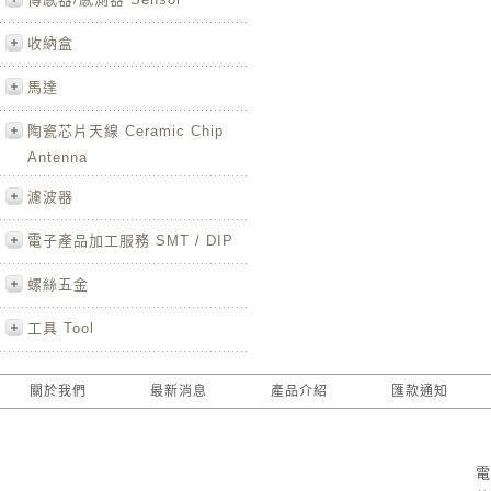
收納盒
馬達
陶瓷芯片天線 Ceramic Chip
Antenna
濾波器
電子產品加工服務 SMT / DIP
螺絲五金
工具 Tool
關於我們
最新消息
產品介紹
匯款通知
電