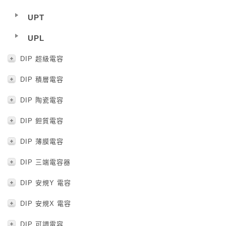
UPT
UPL
DIP 超級電容
DIP 積層電容
DIP 陶瓷電容
DIP 鉭質電容
DIP 薄膜電容
DIP 三端電容器
DIP 安規Y 電容
DIP 安規X 電容
DIP 可調電容