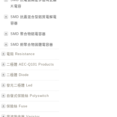
片電容
SMD 抗震混合型鋁質電解電
容器
SMD 聚合物鋁電容器
SMD 鉭聚合物固體電容器
電阻 Resistance
二極體 AEC-Q101 Products
二極體 Diode
發光二極體 Led
自復式保險絲 Polyswitch
保險絲 Fuse
突波吸收器 Varistor