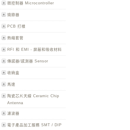
微控制器 Microcontroller
燒錄器
PCB 打樣
熱縮套管
RFI 和 EMI - 屏蔽和吸收材料
傳感器/感測器 Sensor
收納盒
馬達
陶瓷芯片天線 Ceramic Chip
Antenna
濾波器
電子產品加工服務 SMT / DIP