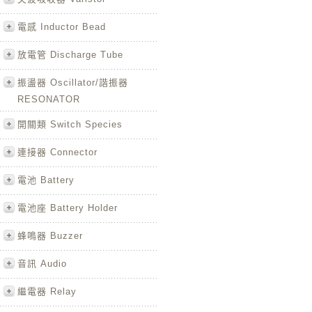
電感 Inductor Bead
放電管 Discharge Tube
振盪器 Oscillator/諧振器
RESONATOR
開關類 Switch Species
連接器 Connector
電池 Battery
電池座 Battery Holder
蜂鳴器 Buzzer
音訊 Audio
繼電器 Relay