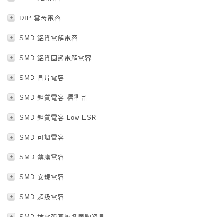
DIP 雲母電容
SMD 鋁質電解電容
SMD 鋁質固態電解電容
SMD 晶片電容
SMD 鉭質電容 標準品
SMD 鉭質電容 Low ESR
SMD 可調電容
SMD 薄膜電容
SMD 安規電容
SMD 超級電容
SMD 抗電弧高壓多層陶瓷晶