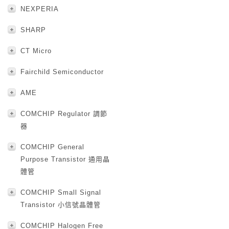
NEXPERIA
SHARP
CT Micro
Fairchild Semiconductor
AME
COMCHIP Regulator 調節
器
COMCHIP General
Purpose Transistor 通用晶
體管
COMCHIP Small Signal
Transistor 小信號晶體管
COMCHIP Halogen Free