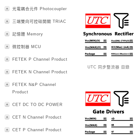
光電耦合元件 Photocoupler
三端雙向可控硅開關 TRIAC
記憶體 Memory
微控制器 MCU
FETEK P Channel Product
UTC 同步整流器 目錄
FETEK N Channel Product
FETEK N&P Channel
Product
CET DC TO DC POWER
CET N Channel Product
CET P Channel Product