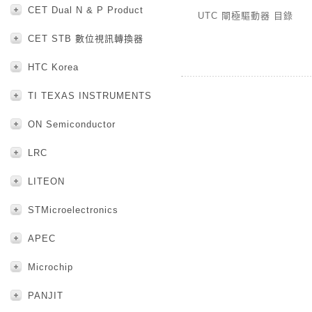
CET Dual N & P Product
UTC 閘極驅動器 目錄
CET STB 數位視訊轉換器
HTC Korea
TI TEXAS INSTRUMENTS
ON Semiconductor
LRC
LITEON
STMicroelectronics
APEC
Microchip
PANJIT