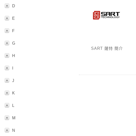
D
E
F
G
SART 薩特 簡介
H
I
J
K
L
M
N