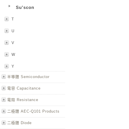
Su'scon
T
U
V
W
Y
半導體 Semiconductor
電容 Capacitance
電阻 Resistance
二極體 AEC-Q101 Products
二極體 Diode