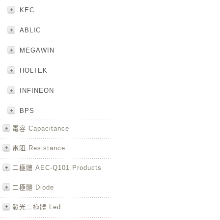
KEC
ABLIC
MEGAWIN
HOLTEK
INFINEON
BPS
電容 Capacitance
電阻 Resistance
二極體 AEC-Q101 Products
二極體 Diode
發光二極體 Led