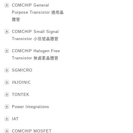
COMCHIP General
Purpose Transistor 通用晶
體管
COMCHIP Small Signal
Transistor 小信號晶體管
COMCHIP Halogen Free
Transistor 無鹵素晶體管
SGMICRO
INJOINIC
TONTEK
Power Integrations
IAT
COMCHIP MOSFET