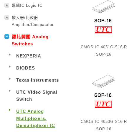
邏輯IC Logic IC
放大器/比較器
Amplifier/Comparator
類比開關 Analog
Switches
CMOS IC 4051G-S16-R
SOP-16
NEXPERIA
DIODES
Texas Instruments
UTC Video Signal
Switch
UTC Analog
Multiplexers,
CMOS IC 4053G-S16-R
Demultiplexer IC
SOP-16