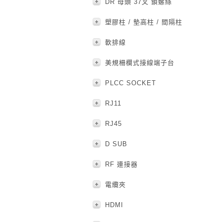
DR 母頭 37叉 鎖螺絲
塑膠柱 / 墊高柱 / 間隔柱
軟排線
美規柵欄式接線端子台
PLCC SOCKET
RJ11
RJ45
D SUB
RF 連接器
電纜夾
HDMI