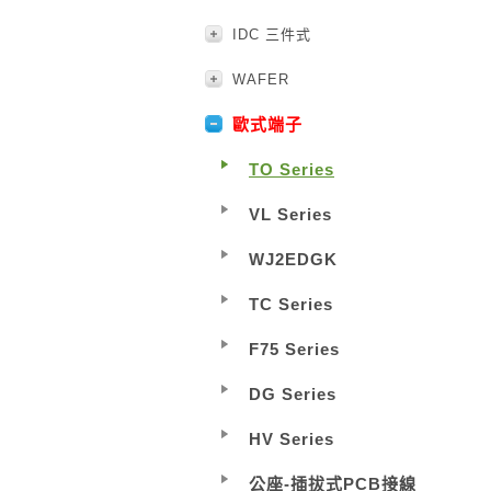
IDC 三件式
WAFER
歐式端子
TO Series
VL Series
WJ2EDGK
TC Series
F75 Series
DG Series
HV Series
公座-插拔式PCB接線