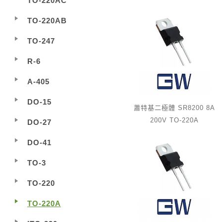
TO-220AC
TO-220AB
TO-247
R-6
A-405
DO-15
蕭特基二極體 SR8200 8A
200V TO-220A
DO-27
DO-41
TO-3
TO-220
TO-220A