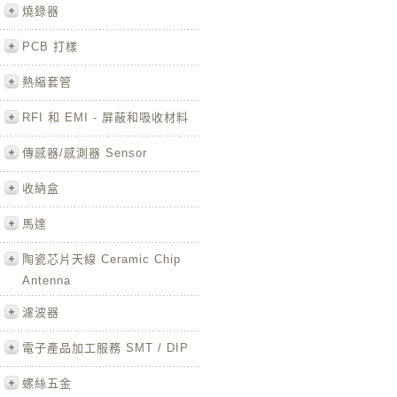
燒錄器
PCB 打樣
熱縮套管
RFI 和 EMI - 屏蔽和吸收材料
傳感器/感測器 Sensor
收納盒
馬達
陶瓷芯片天線 Ceramic Chip
Antenna
濾波器
電子產品加工服務 SMT / DIP
螺絲五金