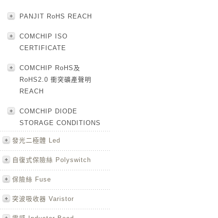
PANJIT RoHS REACH
COMCHIP ISO
CERTIFICATE
COMCHIP RoHS及
RoHS2.0 衝突礦產聲明
REACH
COMCHIP DIODE
STORAGE CONDITIONS
發光二極體 Led
自復式保險絲 Polyswitch
保險絲 Fuse
突波吸收器 Varistor